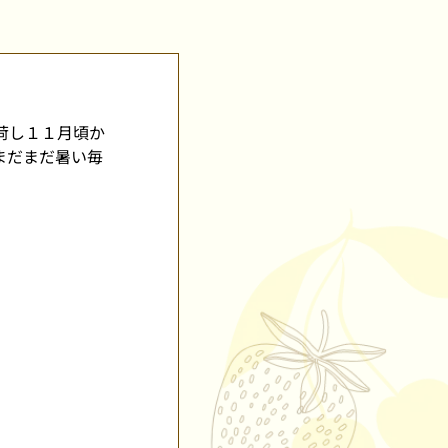
荷し１１月頃か
まだまだ暑い毎