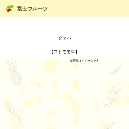
グァバ
【フトモモ科】
​※画像はイメージです