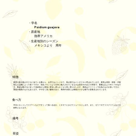
・学名
Psidium guajava
・原産地
熱帯アメリカ
・生産地別のシーズン
メキシコより 周年
特徴
果実の形や肌がザクロに似ている事から、台湾ではバンジロウ、我が国ではバンザクロと呼ばれています。果実は球形・卵形・洋梨
形など品種によって様々ですが、現在メキシコより日本に輸入されているものは直径5cmほどの球形で、重量はおよそ80～100gで
す。果皮は熟するに従って淡緑色から黄色に変化し柔らかくなり良い香りがします。果肉はクリーミィで白色のものが多いですが、
黄色や桃色のものもあります。やや甘く淡い酸味があり、果肉中央部には褐色の小さな種子が多数含まれています。
食べ方
半分にカットしてスプーンなどですくって食べるほか、ミキサーにかけてジュースにします。また、ゼリーやアイスクリームなどの
材料となります。
備考
荷姿