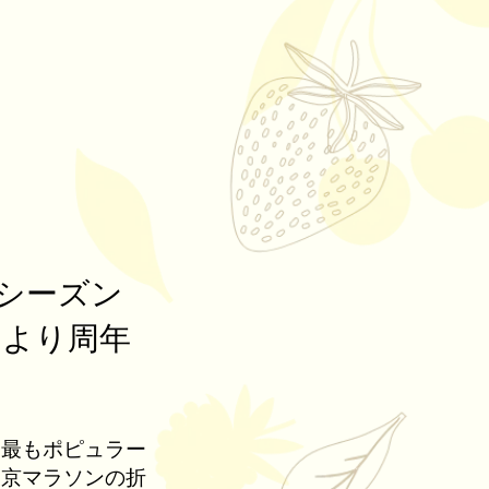
シーズン
ンより周年
て最もポピュラー
東京マラソンの折